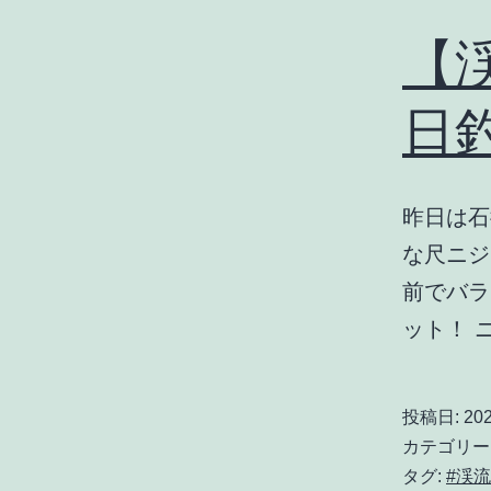
【渓
日
昨日は石
な尺ニジ
前でバラ
ット！ 
投稿日:
20
カテゴリー
タグ:
#渓