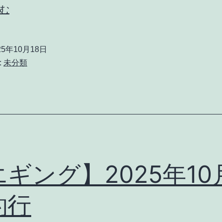
【エ
む
ギ
ン
25年10月18日
グ】
:
未分類
2025
年
10
月
17
日
ギング】2025年10
釣行