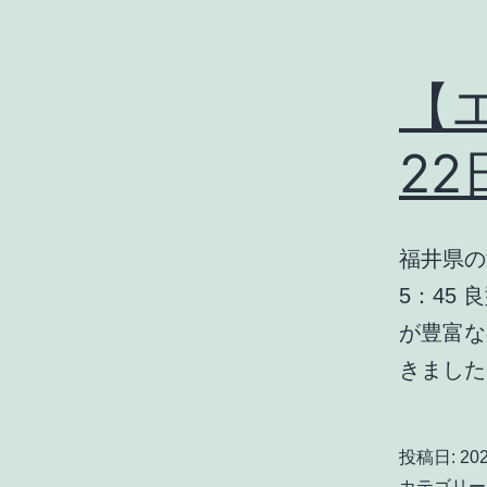
【エ
22
福井県の
5：45
が豊富な
きました
投稿日:
20
カテゴリー