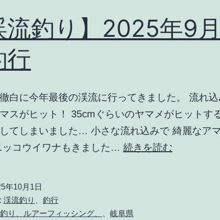
日
釣
流釣り】2025年9月
行
釣行
徹白に今年最後の渓流に行ってきました。 流れ込
マスがヒット！ 35cmぐらいのヤマメがヒットす
してしまいました… 小さな流れ込みで 綺麗なア
【渓
ニッコウイワナもきました…
続きを読む
流
釣
25年10月1日
り】
:
渓流釣り
、
釣行
2025
流釣り、ルアーフィッシング、
、
岐阜県