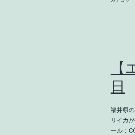
【エ
日
福井県の
リイカが
ール：CO