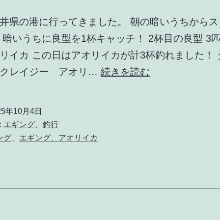
井県の港に行ってきました。 朝の暗いうちからス
 暗いうちに良型を1杯キャッチ！ 2杯目の良型 3
リイカ この日はアオリイカが計3杯釣れました！ 
【エ
：クレイジー アオリ…
続きを読む
ギ
ン
25年10月4日
グ】
:
エギング
、
釣行
2025
ング
、
エギング、アオリイカ
年
10
月
3