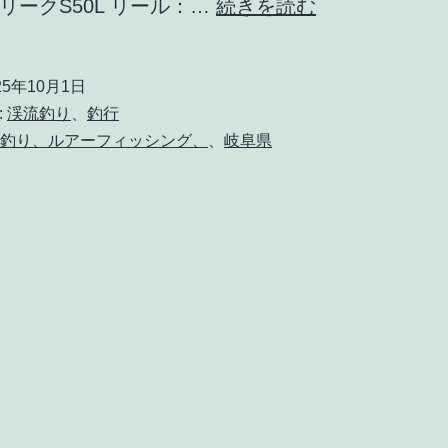
【渓
リークS50L リール：…
続きを読む
流
釣
25年10月1日
り】
:
渓流釣り
、
釣行
2025
流釣り、ルアーフィッシング、
、
岐阜県
年
9
月
29
日
釣
行