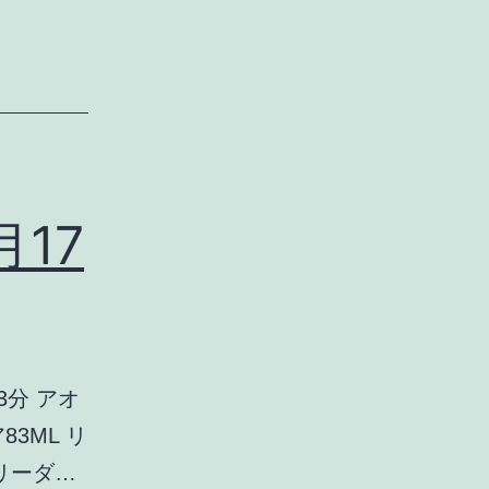
月17
3分 アオ
3ML リ
 リーダ…