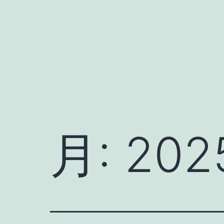
コ
ン
テ
ン
ツ
へ
ス
キ
月:
202
ッ
プ