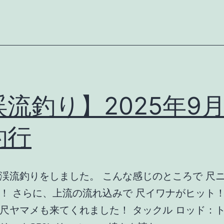
年
9
月
30
日
釣
流釣り】2025年9月
行
釣行
渓流釣りをしました。 こんな感じのところで 尺
！ さらに、上流の流れ込みで 尺イワナがヒット！
尺ヤマメも来てくれました！ タックル ロッド：