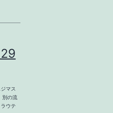
29
ニジマス
 別の流
トラウテ