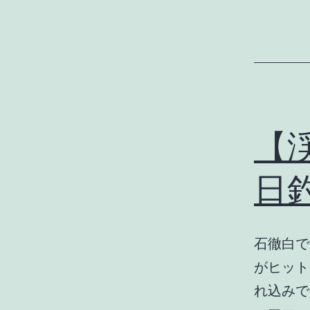
【渓
日
石徹白で
がヒット
れ込みで