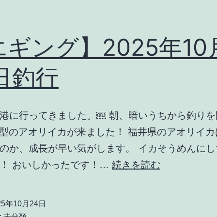
ギング】2025年10
日釣行
港に行ってきました。￼ 朝、暗いうちから釣りを
 良型のアオリイカが来ました！ 福井県のアオリイ
のか、成長が早い気がします。 イカそうめんにし
【エ
！ おいしかったです！…
続きを読む
ギ
ン
25年10月24日
グ】
:
未分類