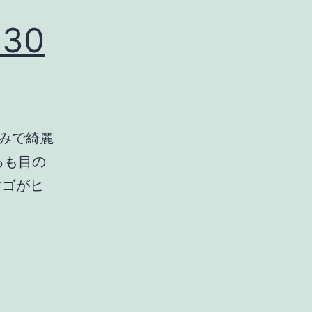
30
みで綺麗
るも目の
マゴがヒ