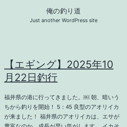
コ
俺の釣り道
ン
Just another WordPress site
テ
ン
ツ
へ
【エギング】2025年10
ス
キ
月22日釣行
ッ
プ
福井県の港に行ってきました。￼ 朝、暗いう
ちから釣りを開始！ 5：45 良型のアオリイカ
が来ました！ 福井県のアオリイカは、エサが
豊富なのか、成長が早い気がします。 イカそ