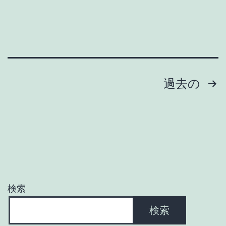
釣
行
投
過去の
稿
の
ペ
ー
検索
ジ
検索
送