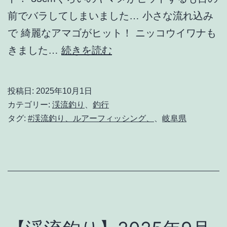
前でバラしてしまいました… 小さな流れ込み
で 綺麗なアマゴがヒット！ ニッコウイワナも
【渓
きました…
続きを読む
流
釣
投稿日:
2025年10月1日
り】
カテゴリー:
渓流釣り
、
釣行
2025
タグ:
#渓流釣り、ルアーフィッシング、
、
岐阜県
年
9
月
30
日
釣