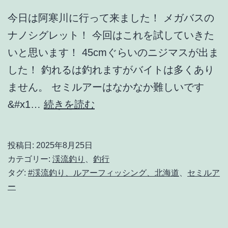
今日は阿寒川に行って来ました！ メガバスの
ナノシグレット！ 今回はこれを試していきた
いと思います！ 45cmぐらいのニジマスが出ま
した！ 釣れるは釣れますがバイトは多くあり
ません。 セミルアーはなかなか難しいです
【渓
&#x1…
続きを読む
流
釣
投稿日:
2025年8月25日
り】
カテゴリー:
渓流釣り
、
釣行
8
タグ:
#渓流釣り、ルアーフィッシング、北海道
、
セミルア
ー
月
25
日