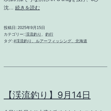
【渓
沈…
続きを読む
流
釣
投稿日:
2025年9月15日
り】
カテゴリー:
渓流釣り
、
釣行
2025
タグ:
#渓流釣り、ルアーフィッシング、北海道
年
9
月
15
日
【渓流釣り】9月14日