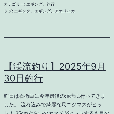
グ】
カテゴリー:
エギング
、
釣行
2025
タグ:
エギング
、
エギング、アオリイカ
年
10
月
3
日
釣
【渓流釣り】2025年9月
行
30日釣行
昨日は石徹白に今年最後の渓流に行ってきま
した。 流れ込みで綺麗な尺ニジマスがヒッ
ト！ 35cmぐらいのヤマメがヒットするも目の