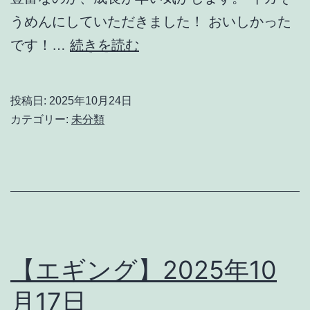
うめんにしていただきました！ おいしかった
【エ
です！…
続きを読む
ギ
ン
投稿日:
2025年10月24日
グ】
カテゴリー:
未分類
2025
年
10
月
22
日
【エギング】2025年10
釣
月17日
行