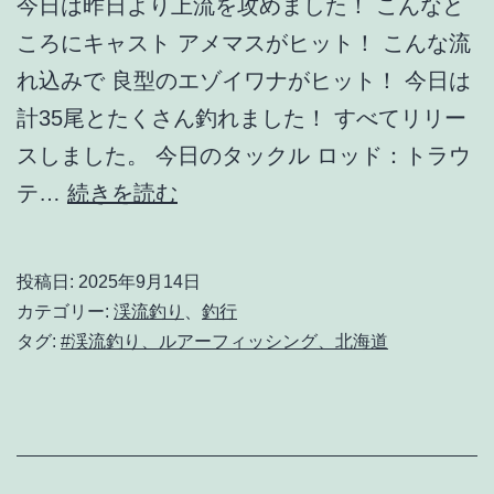
今日は昨日より上流を攻めました！ こんなと
ころにキャスト アメマスがヒット！ こんな流
れ込みで 良型のエゾイワナがヒット！ 今日は
計35尾とたくさん釣れました！ すべてリリー
スしました。 今日のタックル ロッド：トラウ
【渓
テ…
続きを読む
流
釣
投稿日:
2025年9月14日
り】
カテゴリー:
渓流釣り
、
釣行
9
タグ:
#渓流釣り、ルアーフィッシング、北海道
月
14
日