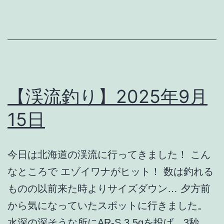
年
9
月
29
日
釣
【渓流釣り】2025年9月
行
15日
今日は北海道の渓流に行ってきました！ こん
なところで エゾイワナがヒット！ 数は釣れる
ものの以前来た時よりサイズダウン… 夕方前
から気になっていたスポットに行きました。
水深の深そうな所にAR-S 3.5gを投げ、3秒