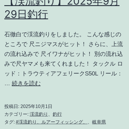
【渓流釣り】2025年9月
行
29日釣行
石徹白で渓流釣りをしました。 こんな感じの
ところで 尺ニジマスがヒット！ さらに、上流
の流れ込みで 尺イワナがヒット！ 別の流れ込
みで尺ヤマメも来てくれました！ タックル ロ
ッド：トラウティアフェリークS50L リール：
【渓
…
続きを読む
流
釣
投稿日:
2025年10月1日
り】
カテゴリー:
渓流釣り
、
釣行
2025
タグ:
#渓流釣り、ルアーフィッシング、
、
岐阜県