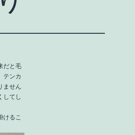
来だと毛
。テンカ
りません
くしてし
掛けるこ