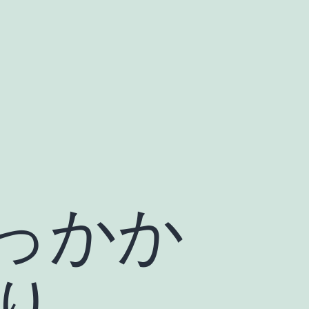
っかか
り