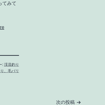
ってみて
re
ー:
渓流釣り
釣り、毛バリ
次の投稿