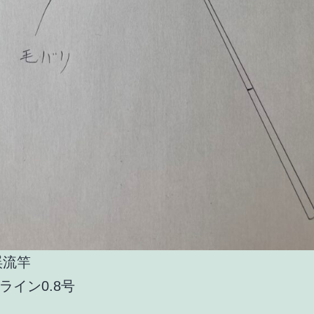
渓流竿
ライン0.8号