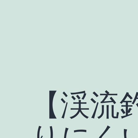
コ
ン
テ
ン
ツ
へ
ス
キ
ッ
【渓流
プ
りにく