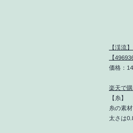
【渓流】
【49693
価格：14
楽天で購
【糸】
糸の素材
太さは0