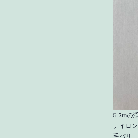
5.3mの
ナイロン
毛バリ